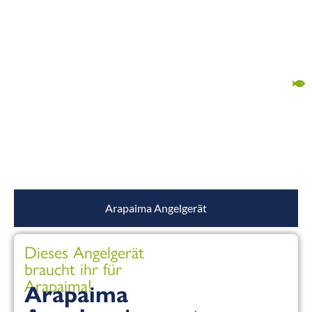
Arapaima Angelgerät
Dieses Angelgerät
braucht ihr für
Arapaima!
Arapaima