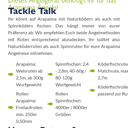
Dieses Angelgerät benötigt ihr für das
Arapaima Angeln!
Tackle Talk
Ihr könnt auf Arapaima mit Naturködern als auch mit
Spinnködern fischen. Das hängt immer von eurer
Präferenz ab. Wir empfehlen Euch beide Angelmethoden
mit Ruten entsprechend abzudecken. Ihr solltet also
Naturköderruten als auch Spinnruten für eure Arapaima
Angelreise mitnehmen.
Arapaima:
Spinnfischen: 2,4
Köderfischrute
Welsruten ab
- 2,8m, 40-60g /
Matchrute, ma
2,5m, ab 300g
80-120g
2,7m
Wurfgewicht
Wurfgewicht
Köderfischrolle
Rollen
Rollen
passend zur Ru
Arapaima:
Spinnfischen:
Freilaufrollen
4000er / 8000er
min. 250m
Größen
0,50mm