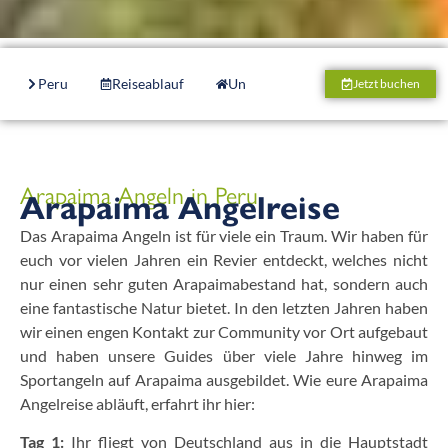
Peru
Reiseablauf
Unterkunft
Boote
Tack
Jetzt buchen
Arapaima Angeln in Peru
Arapaima Angelreise
Das Arapaima Angeln ist für viele ein Traum. Wir haben für
euch vor vielen Jahren ein Revier entdeckt, welches nicht
nur einen sehr guten Arapaimabestand hat, sondern auch
eine fantastische Natur bietet. In den letzten Jahren haben
wir einen engen Kontakt zur Community vor Ort aufgebaut
und haben unsere Guides über viele Jahre hinweg im
Sportangeln auf Arapaima ausgebildet. Wie eure Arapaima
Angelreise abläuft, erfahrt ihr hier:
Tag 1:
Ihr fliegt von Deutschland aus in die Hauptstadt