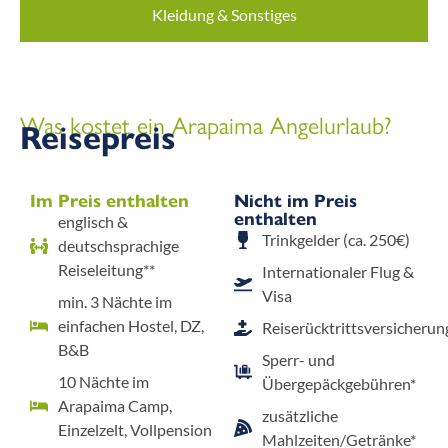
Kleidung & Sonstiges
Was kostet ein Arapaima Angelurlaub?
Reisepreis
Im Preis enthalten
Nicht im Preis
enthalten
englisch &
Trinkgelder (ca. 250€)
deutschsprachige
Reiseleitung**
Internationaler Flug &
Visa
min. 3 Nächte im
einfachen Hostel, DZ,
Reiserücktrittsversicherun
B&B
Sperr- und
10 Nächte im
Übergepäckgebühren*
Arapaima Camp,
zusätzliche
Einzelzelt, Vollpension
Mahlzeiten/Getränke*