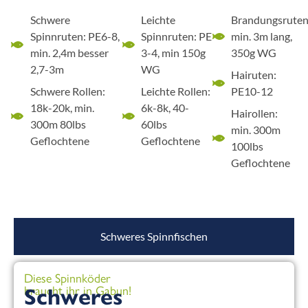
Schwere
Leichte
Brandungsruten
Spinnruten: PE6-8,
Spinnruten: PE
min. 3m lang,
min. 2,4m besser
3-4, min 150g
350g WG
2,7-3m
WG
Hairuten:
Schwere Rollen:
Leichte Rollen:
PE10-12
18k-20k, min.
6k-8k, 40-
Hairollen:
300m 80lbs
60lbs
min. 300m
Geflochtene
Geflochtene
100lbs
Geflochtene
Schweres Spinnfischen
Diese Spinnköder
braucht ihr in Gabun!
Schweres