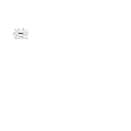
Kontakt
info@andrees-expeditions.com
061278011
Niederseelbacherstr. 47
65527 Niedernhausen
Links
Reiseziele