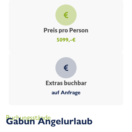
Preis pro Person
5099,-€
Extras buchbar
auf Anfrage
Buchungsstände
Gabun Angelurlaub