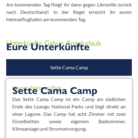
Am kommenden Tag fliegt ihr dann gegen Libreville zurück
nach Deutschland! In der Regel erreicht ihr euren
Heimatflughafen am kommenden Tag.
Unterkünfte Gabun Angelurlaub
Eure Unterkünfte
Sette Cama Camp
Loango National Park
Sette Cama Camp
Das Sette Cama Camp ist ein Camp am südlichen
Ende des Loango National Parks und liegt direkt an
einer Lagune. Das Camp hat acht Zimmer mit zwei
Einzelbetten sowie eigenem Badezimmer,
Klimaanlage und Stromversorgung.