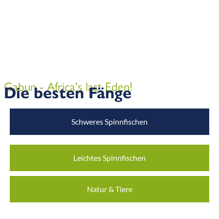
Gabun - Africa's last Eden!
Die besten Fänge
Schweres Spinnfischen
Leichtes Spinnfischen
Natur & Tiere