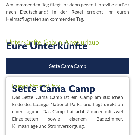
Am kommenden Tag fliegt ihr dann gegen Libreville zurück
nach Deutschland! In der Regel erreicht ihr euren
Heimatflughafen am kommenden Tag.
Unterkünfte Gabun Angelurlaub
Eure Unterkünfte
Sette Cama Camp
Loango National Park
Sette Cama Camp
Das Sette Cama Camp ist ein Camp am südlichen
Ende des Loango National Parks und liegt direkt an
einer Lagune. Das Camp hat acht Zimmer mit zwei
Einzelbetten sowie eigenem Badezimmer,
Klimaanlage und Stromversorgung.