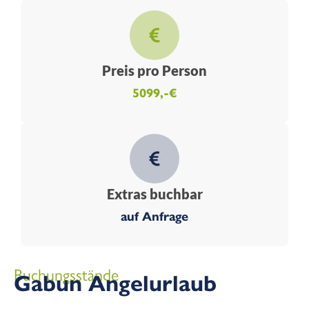
Preis pro Person
5099,-€
Extras buchbar
auf Anfrage
Buchungsstände
Gabun Angelurlaub