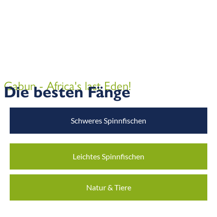
Gabun - Africa's last Eden!
Die besten Fänge
Schweres Spinnfischen
Leichtes Spinnfischen
Natur & Tiere