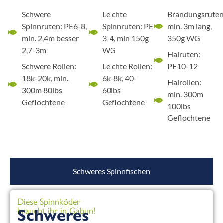
Schwere
Leichte
Brandungsruten
Spinnruten: PE6-8,
Spinnruten: PE
min. 3m lang,
min. 2,4m besser
3-4, min 150g
350g WG
2,7-3m
WG
Hairuten:
Schwere Rollen:
Leichte Rollen:
PE10-12
18k-20k, min.
6k-8k, 40-
Hairollen:
300m 80lbs
60lbs
min. 300m
Geflochtene
Geflochtene
100lbs
Geflochtene
Schweres Spinnfischen
Diese Spinnköder
braucht ihr in Gabun!
Schweres