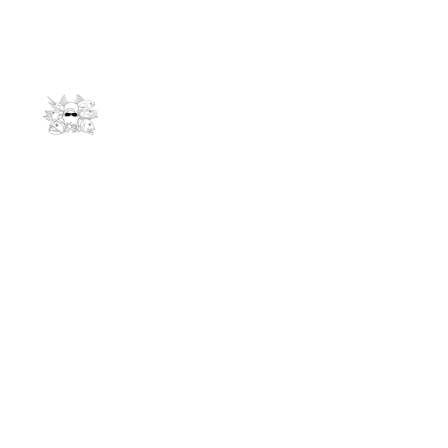
Kontakt
info@andrees-expeditions.com
061278011
Niederseelbacherstr. 47
65527 Niedernhausen
Links
Reiseziele