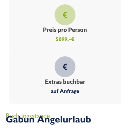
Preis pro Person
5099,-€
Extras buchbar
auf Anfrage
Buchungsstände
Gabun Angelurlaub