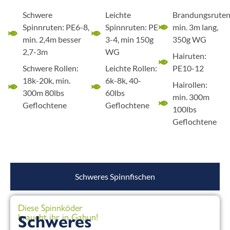
Schwere
Leichte
Brandungsruten
Spinnruten: PE6-8,
Spinnruten: PE
min. 3m lang,
min. 2,4m besser
3-4, min 150g
350g WG
2,7-3m
WG
Hairuten:
Schwere Rollen:
Leichte Rollen:
PE10-12
18k-20k, min.
6k-8k, 40-
Hairollen:
300m 80lbs
60lbs
min. 300m
Geflochtene
Geflochtene
100lbs
Geflochtene
Schweres Spinnfischen
Diese Spinnköder
braucht ihr in Gabun!
Schweres