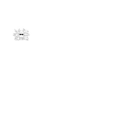
Kontakt
info@andrees-expeditions.com
061278011
Niederseelbacherstr. 47
65527 Niedernhausen
Links
Reiseziele