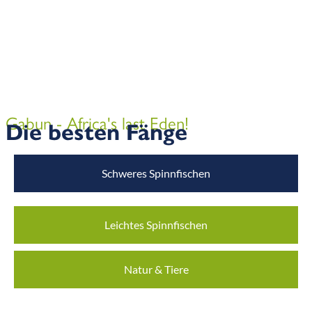
Gabun - Africa's last Eden!
Die besten Fänge
Schweres Spinnfischen
Leichtes Spinnfischen
Natur & Tiere