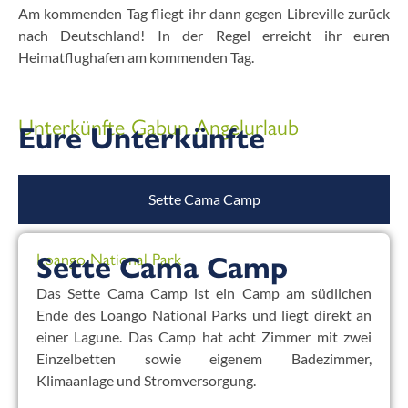
Am kommenden Tag fliegt ihr dann gegen Libreville zurück
nach Deutschland! In der Regel erreicht ihr euren
Heimatflughafen am kommenden Tag.
Unterkünfte Gabun Angelurlaub
Eure Unterkünfte
Sette Cama Camp
Loango National Park
Sette Cama Camp
Das Sette Cama Camp ist ein Camp am südlichen
Ende des Loango National Parks und liegt direkt an
einer Lagune. Das Camp hat acht Zimmer mit zwei
Einzelbetten sowie eigenem Badezimmer,
Klimaanlage und Stromversorgung.