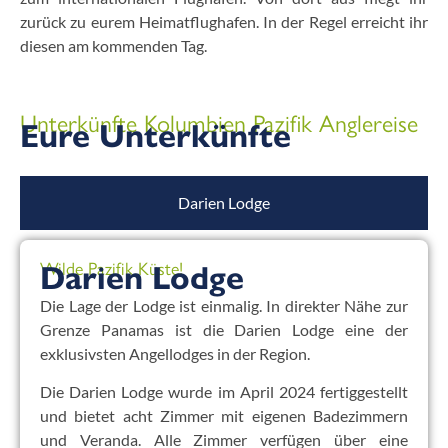
zurück zu eurem Heimatflughafen. In der Regel erreicht ihr
diesen am kommenden Tag.
Unterkünfte Kolumbien Pazifik Anglereise
Eure Unterkünfte
Darien Lodge
Wilde Pazifik Küste!
Darien Lodge
Die Lage der Lodge ist einmalig. In direkter Nähe zur
Grenze Panamas ist die Darien Lodge eine der
exklusivsten Angellodges in der Region.
Die Darien Lodge wurde im April 2024 fertiggestellt
und bietet acht Zimmer mit eigenen Badezimmern
und Veranda. Alle Zimmer verfügen über eine