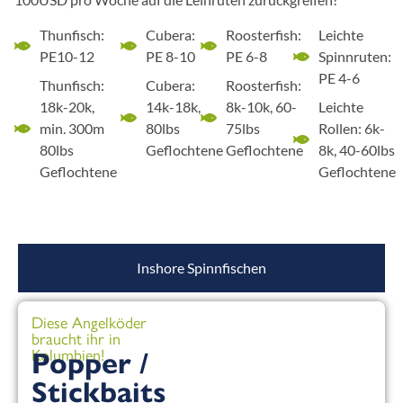
Thunfisch:
Cubera:
Roosterfish:
Leichte
PE10-12
PE 8-10
PE 6-8
Spinnruten:
PE 4-6
Thunfisch:
Cubera:
Roosterfish:
18k-20k,
14k-18k,
8k-10k, 60-
Leichte
min. 300m
80lbs
75lbs
Rollen: 6k-
80lbs
Geflochtene
Geflochtene
8k, 40-60lbs
Geflochtene
Geflochtene
Inshore Spinnfischen
Diese Angelköder
braucht ihr in
Kolumbien!
Popper /
Stickbaits