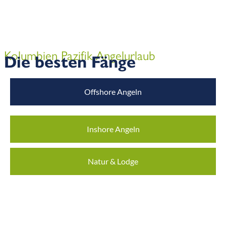
Kolumbien Pazifik Angelurlaub
Die besten Fänge
Offshore Angeln
Inshore Angeln
Natur & Lodge