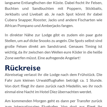
langsame Entlangfischen der Küste. Dabei fischt ihr Felsen,
Buchten und Sandbuchten mit Poppern, Stickbaits,
Jerkbaits und Livebait ab. Je nach Spot könnt ihr dabei
Cubera Snapper, Rooster, Jacks und andere Fischarten wie
African Pompano und Amberjacks fangen.
In direkter Nähe zur Lodge gibt es zudem ein paar gute
Stellen, um auf dicke Snooks zu angeln. Die Spots selbst sind
große Felsen direkt am Sandstrand. Genaues Timing ist
wichtig, da ihr zwischen den Wellen eure Köder in die heiße
Zone werfen müsst. Eine aufregende Angelart!
Rückreise
Abreisetag verlasst ihr die Lodge nach dem Frühstück. Die
Fahr zum kleinen Urwaldflughafen beträgt ca. 1 Stunde.
Von dort fliegt ihr dann zurück nach Medellín, wo ihr noch
einmal eine Nacht im Hotel Diez übernachten werdet.
Am kommenden Morgen geht es dann per Transfer zurück
zum internationalen Flughafen. Von dort aus fliegt ihr