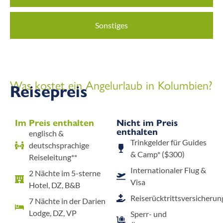
Sonstiges
Was kostet ein Angelurlaub in Kolumbien?
Reisepreis
Im Preis enthalten
Nicht im Preis
enthalten
englisch &
Trinkgelder für Guides
deutschsprachige
& Camp* ($300)
Reiseleitung**
Internationaler Flug &
2 Nächte im 5-sterne
Visa
Hotel, DZ, B&B
Reiserücktrittsversicherun
7 Nächte in der Darien
Lodge, DZ, VP
Sperr- und