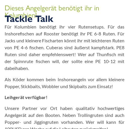
Dieses Angelgerät benötigt ihr in
Kolumbien!
Tackle Talk
Für Kolumbien benötigt ihr vier Rutensetups. Für das
Inshorefischen auf Rooster benötigt ihr PE 6-8 Ruten. Für
Jacks und kleinere Fischarten könnt ihr mit leichteren Ruten
von PE 4-6 fischen. Cuberas sind äußerst kampfstark. PE8
Ruten sind daher empfehlenswert! Wer auf Thunfisch mit
der Spinnrute fischen will, der sollte eine PE 10-12 mit
dabeihaben.
Als Köder kommen beim Inshoreangeln vor allem kleinere
Popper, Stickbaits, Wobbler und Skipbaits zum Einsatz!
Leihgerät verfügbar!
Unsere Partner vor Ort haben qualitativ hochwertiges
Angelgerät auf den Booten. Neben Trollingruten sind auch
Popper- und Jiggingruten vorhanden. Wer will kann für
100USD pro Woche auf die Leihruten zurückgreifen!