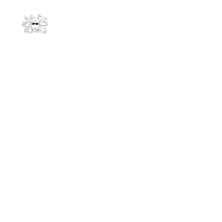
Kontakt
info@andrees-expeditions.com
061278011
Niederseelbacherstr. 47
65527 Niedernhausen
Links
Reiseziele
Startseite
Indonesien – Ring of Fire
Termine
Marokko Blauflossen Thunfisch
Podcasts
Kenia