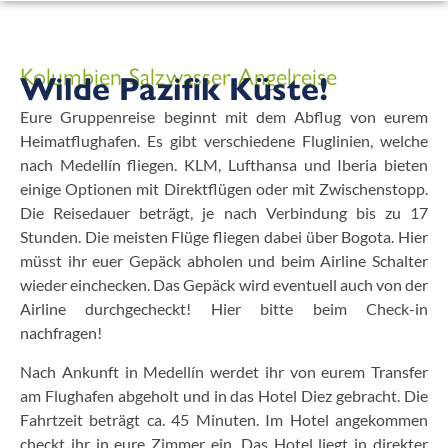
Kolumbien Salzwasser Angelreise
Wilde Pazifik Küste!
Eure Gruppenreise beginnt mit dem Abflug von eurem
Heimatflughafen. Es gibt verschiedene Fluglinien, welche
nach Medellín fliegen. KLM, Lufthansa und Iberia bieten
einige Optionen mit Direktflügen oder mit Zwischenstopp.
Die Reisedauer beträgt, je nach Verbindung bis zu 17
Stunden. Die meisten Flüge fliegen dabei über Bogota. Hier
müsst ihr euer Gepäck abholen und beim Airline Schalter
wieder einchecken. Das Gepäck wird eventuell auch von der
Airline durchgecheckt! Hier bitte beim Check-in
nachfragen!
Nach Ankunft in Medellín werdet ihr von eurem Transfer
am Flughafen abgeholt und in das Hotel Diez gebracht. Die
Fahrtzeit beträgt ca. 45 Minuten. Im Hotel angekommen
checkt ihr in eure Zimmer ein. Das Hotel liegt in direkter