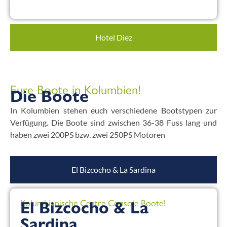
Hotel Diez
Eure Boote in Kolumbien!
Die Boote
In Kolumbien stehen euch verschiedene Bootstypen zur
Verfügung. Die Boote sind zwischen 36-38 Fuss lang und
haben zwei 200PS bzw. zwei 250PS Motoren
El Bizcocho & La Sardina
Kolumbianische Centre Console Boote!
El Bizcocho & La
Sardina