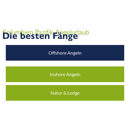
Kolumbien Pazifik Angelurlaub
Die besten Fänge
Offshore Angeln
Inshore Angeln
Natur & Lodge