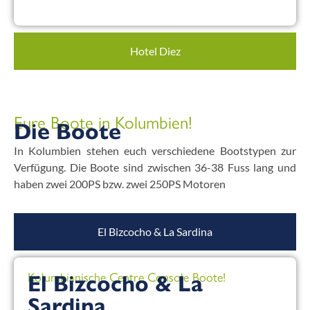
Hotel Diez
Eure Boote in Kolumbien!
Die Boote
In Kolumbien stehen euch verschiedene Bootstypen zur
Verfügung. Die Boote sind zwischen 36-38 Fuss lang und
haben zwei 200PS bzw. zwei 250PS Motoren
El Bizcocho & La Sardina
Kolumbianische Centre Console Boote!
El Bizcocho & La
Sardina