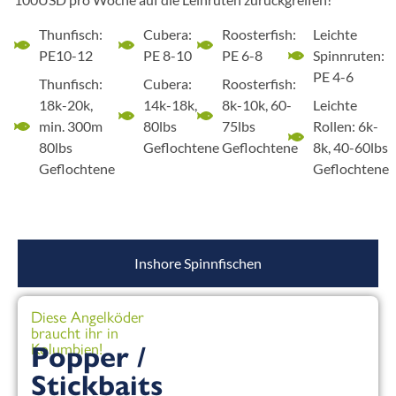
Thunfisch:
Cubera:
Roosterfish:
Leichte
PE10-12
PE 8-10
PE 6-8
Spinnruten:
PE 4-6
Thunfisch:
Cubera:
Roosterfish:
18k-20k,
14k-18k,
8k-10k, 60-
Leichte
min. 300m
80lbs
75lbs
Rollen: 6k-
80lbs
Geflochtene
Geflochtene
8k, 40-60lbs
Geflochtene
Geflochtene
Inshore Spinnfischen
Diese Angelköder
braucht ihr in
Kolumbien!
Popper /
Stickbaits