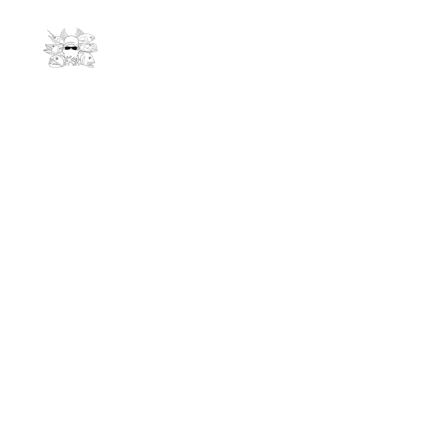
Kontakt
info@andrees-expeditions.com
061278011
Niederseelbacherstr. 47
65527 Niedernhausen
Links
Reiseziele
Startseite
Indonesien – Ring of Fire
Termine
Marokko Blauflossen Thunfisch
Podcasts
Kenia