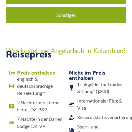
Sonstiges
Was kostet ein Angelurlaub in Kolumbien?
Reisepreis
Im Preis enthalten
Nicht im Preis
enthalten
englisch &
Trinkgelder für Guides
deutschsprachige
& Camp* ($300)
Reiseleitung**
Internationaler Flug &
2 Nächte im 5-sterne
Visa
Hotel, DZ, B&B
Reiserücktrittsversicherun
7 Nächte in der Darien
Lodge, DZ, VP
Sperr- und