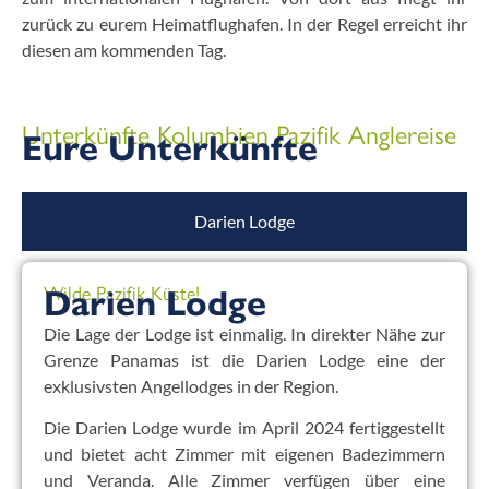
zurück zu eurem Heimatflughafen. In der Regel erreicht ihr
diesen am kommenden Tag.
Unterkünfte Kolumbien Pazifik Anglereise
Eure Unterkünfte
Darien Lodge
Wilde Pazifik Küste!
Darien Lodge
Die Lage der Lodge ist einmalig. In direkter Nähe zur
Grenze Panamas ist die Darien Lodge eine der
exklusivsten Angellodges in der Region.
Die Darien Lodge wurde im April 2024 fertiggestellt
und bietet acht Zimmer mit eigenen Badezimmern
und Veranda. Alle Zimmer verfügen über eine