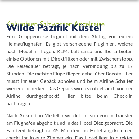
Kolumbien Salzwasser Angelreise
Wilde Pazifik Küste!
Eure Gruppenreise beginnt mit dem Abflug von eurem
Heimatflughafen. Es gibt verschiedene Fluglinien, welche
nach Medellín fliegen. KLM, Lufthansa und Iberia bieten
einige Optionen mit Direktflügen oder mit Zwischenstopp.
Die Reisedauer beträgt, je nach Verbindung bis zu 17
Stunden. Die meisten Flüge fliegen dabei über Bogota. Hier
müsst ihr euer Gepäck abholen und beim Airline Schalter
wieder einchecken. Das Gepäck wird eventuell auch von der
Airline durchgecheckt! Hier bitte beim Check-in
nachfragen!
Nach Ankunft in Medellín werdet ihr von eurem Transfer
am Flughafen abgeholt und in das Hotel Diez gebracht. Die
Fahrtzeit beträgt ca. 45 Minuten. Im Hotel angekommen
checkt ihr in eure Zimmer ein. Das Hotel liegt in direkter