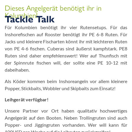
Dieses Angelgerät benötigt ihr in
Kolumbien!
Tackle Talk
Für Kolumbien benötigt ihr vier Rutensetups. Für das
Inshorefischen auf Rooster benötigt ihr PE 6-8 Ruten. Für
Jacks und kleinere Fischarten könnt ihr mit leichteren Ruten
von PE 4-6 fischen. Cuberas sind äußerst kampfstark. PE8
Ruten sind daher empfehlenswert! Wer auf Thunfisch mit
der Spinnrute fischen will, der sollte eine PE 10-12 mit
dabeihaben.
Als Köder kommen beim Inshoreangeln vor allem kleinere
Popper, Stickbaits, Wobbler und Skipbaits zum Einsatz!
Leihgerät verfügbar!
Unsere Partner vor Ort haben qualitativ hochwertiges
Angelgerät auf den Booten. Neben Trollingruten sind auch
Popper- und Jiggingruten vorhanden. Wer will kann für
100USD pro Woche auf die Leihruten zurückgreifen!