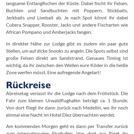
langsame Entlangfischen der Küste. Dabei fischt ihr Felsen,
Buchten und Sandbuchten mit Poppern, Stickbaits,
Jerkbaits und Livebait ab. Je nach Spot könnt ihr dabei
Cubera Snapper, Rooster, Jacks und andere Fischarten wie
African Pompano und Amberjacks fangen.
In direkter Nähe zur Lodge gibt es zudem ein paar gute
Stellen, um auf dicke Snooks zu angeln. Die Spots selbst sind
große Felsen direkt am Sandstrand. Genaues Timing ist
wichtig, da ihr zwischen den Wellen eure Köder in die heiße
Zone werfen müsst. Eine aufregende Angelart!
Rückreise
Abreisetag verlasst ihr die Lodge nach dem Frühstück. Die
Fahr zum kleinen Urwaldflughafen beträgt ca. 1 Stunde.
Von dort fliegt ihr dann zurück nach Medellín, wo ihr noch
einmal eine Nacht im Hotel Diez übernachten werdet.
Am kommenden Morgen geht es dann per Transfer zurück
zum internationalen Flughafen. Von dort aus fliegt ihr