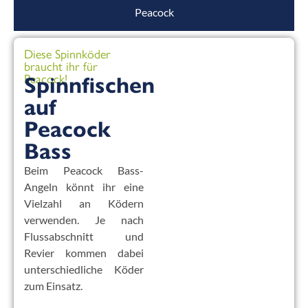
Peacock
Diese Spinnköder
braucht ihr für
Peacock!
Spinnfischen
auf
Peacock
Bass
Beim Peacock Bass-
Angeln könnt ihr eine
Vielzahl an Ködern
verwenden. Je nach
Flussabschnitt und
Revier kommen dabei
unterschiedliche Köder
zum Einsatz.