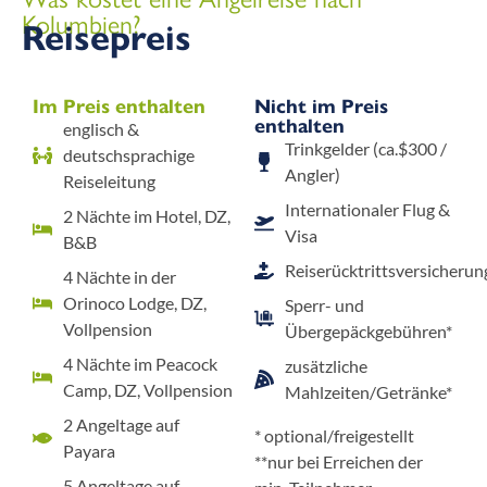
Kolumbien?
Reisepreis
Im Preis enthalten
Nicht im Preis
enthalten
englisch &
Trinkgelder (ca.$300 /
deutschsprachige
Angler)
Reiseleitung
Internationaler Flug &
2 Nächte im Hotel, DZ,
Visa
B&B
Reiserücktrittsversicherun
4 Nächte in der
Orinoco Lodge, DZ,
Sperr- und
Vollpension
Übergepäckgebühren*
4 Nächte im Peacock
zusätzliche
Camp, DZ, Vollpension
Mahlzeiten/Getränke*
2 Angeltage auf
* optional/freigestellt
Payara
**nur bei Erreichen der
5 Angeltage auf