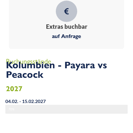
Extras buchbar
auf Anfrage
Buchungsstände
Kolumbien - Payara vs
Peacock
2027
04.02. - 15.02.2027
70%