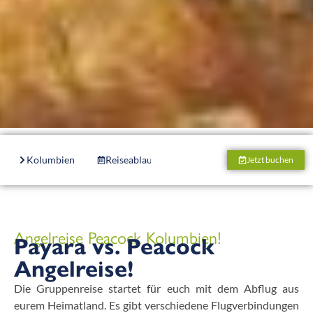
Kolumbien
Reiseablauf
Unterkunft
Boote
Jetzt buchen
Angelreise Peacock Kolumbien!
Payara vs. Peacock
Angelreise!
Die Gruppenreise startet für euch mit dem Abflug aus
eurem Heimatland. Es gibt verschiedene Flugverbindungen