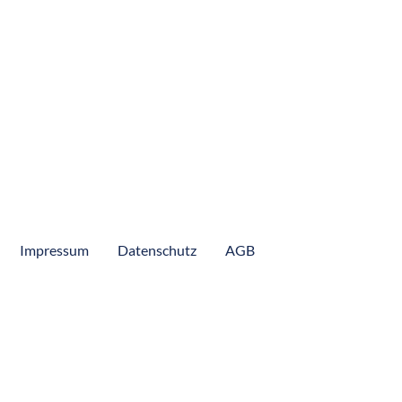
Kolumbien Pazifik
Kolumbien Peacock
Lucipara
Mexiko
Panama
Peru
Suriname
Impressum
Datenschutz
AGB